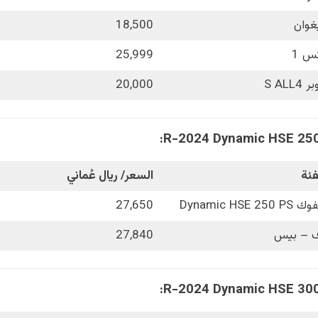
غوان
18,500
س 1
25,999
 S ALL4
20,000
فئة
السعر/ ريال عُماني
Dynamic HSE 250 PS
27,650
 – بيس
27,840