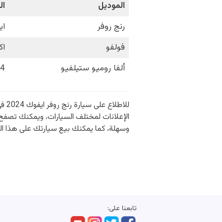
الموديل
ال
رنج روفر
ايفوك 
فولفو
اك
ألفا روميو ستيلفيو
24
للا
الإعلانات لمختلف السيارات، ويمكنك تصفح 
وسهلة، كما يمكنك بيع سيارتك على هذا الق
تابعنا على: