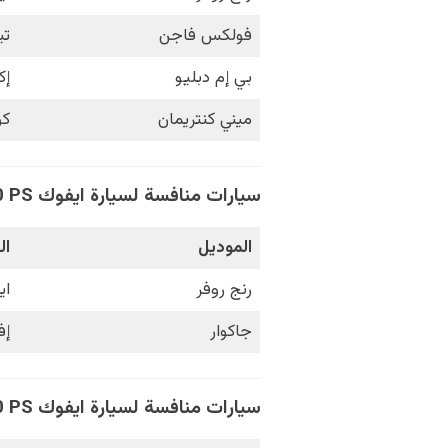
فولكس فاجن
تي
بي إم دبليو
إك
ميني كنتريمان
كوبر
سيارات منافسة لسيارة ايفوك R-2024 Dynamic HSE 250 PS:
الموديل
ال
رنج روفر
ايفوك 
جاكوار
إف
سيارات منافسة لسيارة ايفوك R-2024 Dynamic HSE 300 PS: