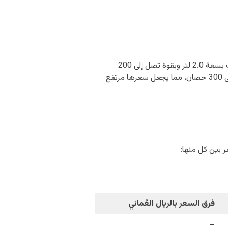
تتفاوت أسعار فئات رنج روفر ايفوك 2024 في سلطنة عُمان بسبب تفاوت قوة المحرك؛ فقد حصلت فئة S على محرك بسعة 2.0 لتر وبقوة تصل إلى 200
حصان، بالمقارنة مع فئة ايفوك Dynamic HSE 300 PS التي حصلت على محرك هجين بسعة 2.0 لتر وبقوة تصل إلى 300 حصان، مما يجعل سعرها مرتفع
فرق السعر بالريال العُماني
–