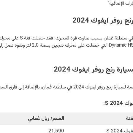
ارات الإضافية”
روفر ايفوك 2024
رة رنج روفر ايفوك 2024
لطنة عُمان، بالإضافة إلى فارق السعر بين كل منها:
2 S:
فئة
السعر/ ريال عُماني
وك 2024 S
21,590