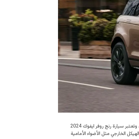
يبدأ سعر سيارة رنج روفر ايفوك 2024 في سلطنة عُمان من 56,009 دولار أمريكي، وهو ما يُعادل 21,590 ريال عُماني، وتعتبر سيارة رنج روفر ايفوك 2024
يكل الخارجي مثل الأضواء الأمامية