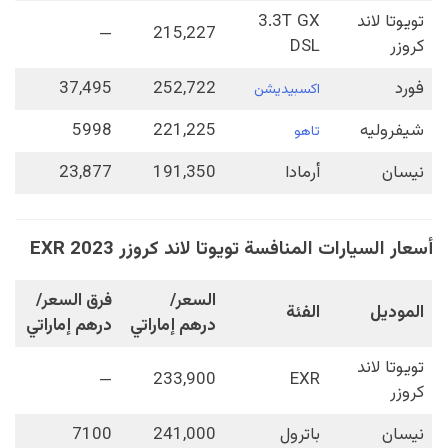
تويوتا لاند
3.3T GX
—
215,227
كروزر
DSL
فورد
252,722
37,495
اكسبيديشن
شيفروليه
221,225
5998
تاهو
نيسان
أرمادا
191,350
23,877
أسعار السيارات المنافسة تويوتا لاند كروزر EXR 2023
السعر/
فرق السعر/
الموديل
الفئة
درهم إماراتي
درهم إماراتي
تويوتا لاند
—
233,900
EXR
كروزر
نيسان
باترول
241,000
7100