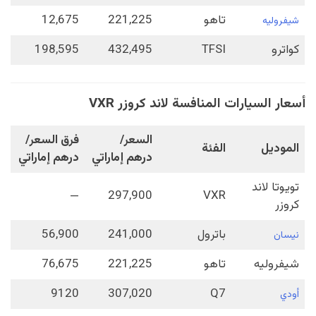
تاهو
221,225
12,675
شيفروليه
كواترو
TFSI
432,495
198,595
أسعار السيارات المنافسة لاند كروزر VXR
السعر/
فرق السعر/
الموديل
الفئة
درهم إماراتي
درهم إماراتي
تويوتا لاند
—
297,900
VXR
كروزر
باترول
241,000
56,900
نيسان
شيفروليه
تاهو
221,225
76,675
9120
307,020
Q7
أودي