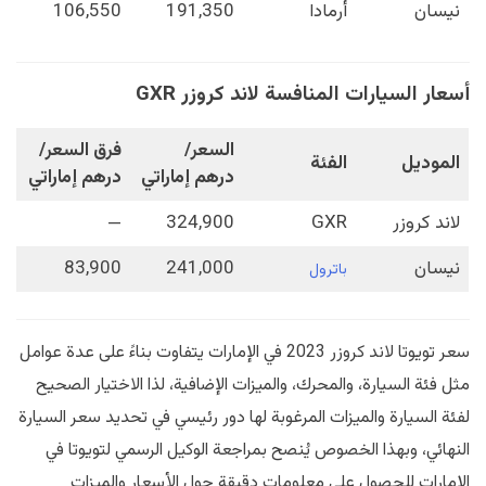
نيسان
أرمادا
191,350
106,550
أسعار السيارات المنافسة لاند كروزر GXR
السعر/
فرق السعر/
الموديل
الفئة
درهم إماراتي
درهم إماراتي
لاند كروزر
GXR
324,900
—
نيسان
241,000
83,900
باترول
سعر تويوتا لاند كروزر 2023 في الإمارات يتفاوت بناءً على عدة عوامل
مثل فئة السيارة، والمحرك، والميزات الإضافية، لذا الاختيار الصحيح
لفئة السيارة والميزات المرغوبة لها دور رئيسي في تحديد سعر السيارة
النهائي، وبهذا الخصوص يُنصح بمراجعة الوكيل الرسمي لتويوتا في
الإمارات للحصول على معلومات دقيقة حول الأسعار والميزات