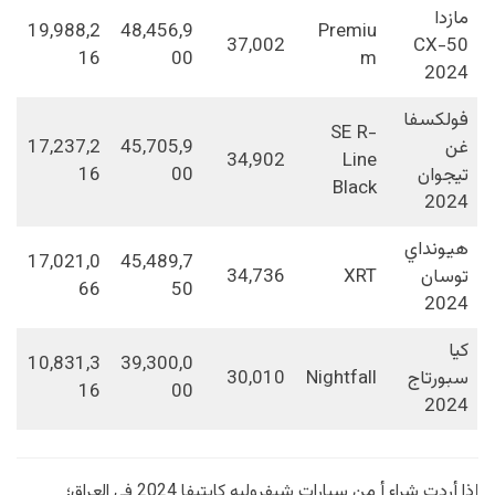
مازدا
19,988,2
48,456,9
Premiu
37,002
CX-50
16
00
m
2024
فولكسفا
SE R-
غن
45,705,9
17,237,2
34,902
Line
تيجوان
00
16
Black
2024
هيونداي
17,021,0
45,489,7
توسان
XRT
34,736
66
50
2024
كيا
10,831,3
39,300,0
سبورتاج
Nightfall
30,010
16
00
2024
إذا أردت شراء أ من سيارات شيفروليه كابتيفا 2024 في العراق؛