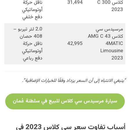
كلاس C 300
31,494
ناقل حركة
2023
أوتوماتيكي
دفع خلفي
مرسيدس سي
2.0 لتر تيربو –
كلاس AMG C 43
408 حصان
4MATIC
42,995
ناقل حركة
Limousine
أوتوماتيكي
2023
دفع رباعي
“ينبغي الانتباه إلى أن السعر يزداد وفقًا للخيارات الإضافية”.
سيارة مرسيدس سي كلاس للبيع في سلطنة عُمان
أسباب تفاوت سعر سي كلاس 2023 في