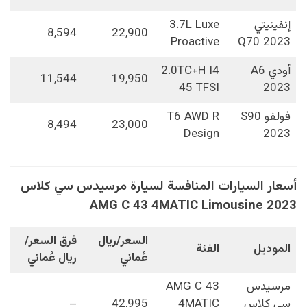
إنفينيتي
3.7L Luxe
8,594
22,900
Proactive
Q70 2023
أودي A6
2.0TC+H I4
11,544
19,950
45 TFSI
2023
فولفو S90
T6 AWD R
8,494
23,000
Design
2023
أسعار السيارات المنافسة لسيارة مرسيدس سي كلاس
AMG C 43 4MATIC Limousine 2023
السعر/ريال
فرق السعر/
الموديل
الفئة
عُماني
ريال عُماني
مرسيدس
AMG C 43
سي كلاس
4MATIC
42,995
–