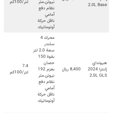
نيوتن.متر
لتر/100كم
2.0L Base
نظام دفع
أمامي
ناقل حركة
أوتوماتيك
محرك 4
سلندر
سعة 2.0 لتر
بقوة 150
هيونداي
حصان
7.4
إلنترا 2024
8,400 ريال
بعزم 192
لتر/100كم
2.0L GLS
نيوتن.متر
نظام دفع
أمامي
ناقل حركة
أوتوماتيك