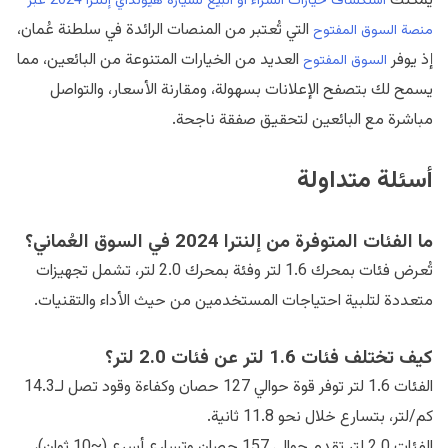
يمكنك
استكشاف خيارات الشراء أو البيع لسيارة هيونداي إلنترا 2024 عبر
التي تُعتبر من المنصات الرائدة في سلطنة عُمان،
منصة السوق المفتوح
إذ يوفر
العديد من الخيارات المتنوعة من البائعين، مما
السوق المفتوح
يسمح لك بتصفح الإعلانات بسهولة، ومقارنة الأسعار، والتواصل
مباشرة مع البائعين لتحقيق صفقة ناجحة.
أسئلة متداولة
ما الفئات المتوفرة من إلنترا 2024 في السوق العُماني؟
تُعرض فئات بمحرك 1.6 لتر وفئة بمحرك 2.0 لتر، تشمل تجهيزات
متعددة لتلبية احتياجات المستخدمين من حيث الأداء والتقنيات.
كيف تختلف فئات 1.6 لتر عن فئات 2.0 لتر؟
الفئات 1.6 لتر توفر قوة حوالي 127 حصان وكفاءة وقود تصل لـ14.3
كم/لتر، بتسارع خلال نحو 11.8 ثانية.
الفئات 2.0 لتر تقدم حوالي 157 حصان وتسارع أسرع (~10 ثوانٍ)،