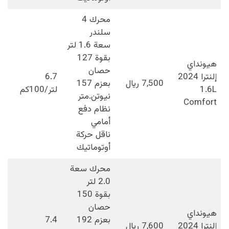
محرك 4
سلندر
سعة 1.6 لتر
بقوة 127
هيونداي
حصان
إلنترا 2024
6.7
7,500 ريال
بعزم 157
1.6L
لتر/100كم
نيوتن.متر
Comfort
نظام دفع
أمامي
ناقل حركة
أوتوماتيك
محرك سعة
2.0 لتر
بقوة 150
حصان
هيونداي
بعزم 192
7.4
إلنترا 2024
7,600 ريال