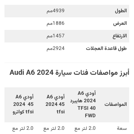
الطول
4939مم
العرض
1886مم
الارتفاع
1457مم
طول قاعدة العجلات
2924مم
أبرز مواصفات فئات سيارة Audi A6 2024
أودي A6
أودي A6
أودي A6
2024 هايبرد
المواصفات
2024 45
2024 45
40 TFSI
tfsi
tfsi كواترو
FWD
سعة
2.0 لتر مع
2.0 لتر مع
2.0 لتر مع