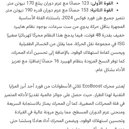
القوة الأولى:
123 حصانًا مع عزم دوران يبلغ 170 نيوتن متر.
القوة الثانية:
153 حصانًا مع عزم دوران قدره 190 نيوتن متر.
تتميز جميع طرز فورد فوكس 2024، باستثناء الفئة الأساسية
المجهزة بناقل حركة يدوي من ست سرعات، بوجود نظام هايبرد
خفيف بقدرة 48 فولت، فيما يدمج هذا النظام محركًا كهربائيًا صغيرًا
ISG في مجموعة نقل الحركة، مما يقلل من الخسائر الطفيلية
ويحسن كفاءة استهلاك الوقود، بالإضافة إلى تحسين أداء المحرك،
كما توفر النسخ المزودة بنظام الهيبرد 16 حصانًا إضافيًا، مع تعزيز
الأداء بشكل عام.
يُعتبر محرك EcoBoost ثلاثي الأسطوانات من فورد أحد أبرز المزايا
التقنية لهذا الطراز، حيث حصل على جوائز عالمية تقديرًا لأدائه المتميز
في فئة المحركات الصغيرة، كما أن المحرك يمتاز بالاستجابة السريعة
ومنحنى عزم الدوران المسطح، مما يتيح مرونة عالية في القيادة
وتحسين استهلاك الوقود، ويضمن المحرك أداءً هادئًا وسلسًا حتى