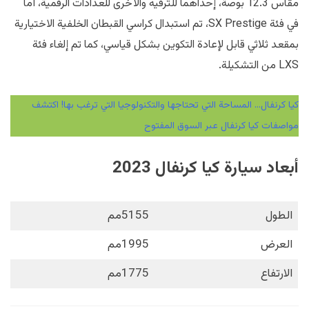
مقاس 12.3 بوصة، إحداهما للترفيه والأخرى للعدادات الرقمية، أما
في فئة SX Prestige، تم استبدال كراسي القبطان الخلفية الاختيارية
بمقعد ثلاثي قابل لإعادة التكوين بشكل قياسي، كما تم إلغاء فئة
LXS من التشكيلة.
كيا كرنفال… المساحة التي تحتاجها والتكنولوجيا التي ترغب بها! اكتشف
مواصفات كيا كرنفال عبر السوق المفتوح
أبعاد سيارة كيا كرنفال 2023
الطول
5155مم
العرض
1995مم
الارتفاع
1775مم