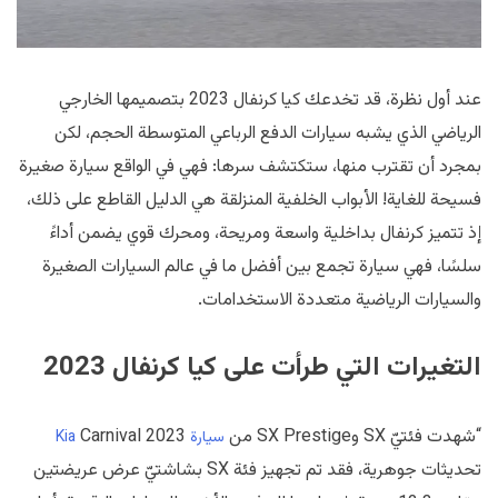
عند أول نظرة، قد تخدعك كيا كرنفال 2023 بتصميمها الخارجي
الرياضي الذي يشبه سيارات الدفع الرباعي المتوسطة الحجم، لكن
بمجرد أن تقترب منها، ستكتشف سرها: فهي في الواقع سيارة صغيرة
فسيحة للغاية! الأبواب الخلفية المنزلقة هي الدليل القاطع على ذلك،
إذ تتميز كرنفال بداخلية واسعة ومريحة، ومحرك قوي يضمن أداءً
سلسًا، فهي سيارة تجمع بين أفضل ما في عالم السيارات الصغيرة
والسيارات الرياضية متعددة الاستخدامات.
التغيرات التي طرأت على كيا كرنفال 2023
“شهدت فئتيّ SX وSX Prestige من
Carnival 2023
سيارة
Kia
تحديثات جوهرية، فقد تم تجهيز فئة SX بشاشتيّ عرض عريضتين