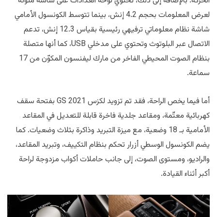
الحركة. بالإضافة إلى ذلك، تحتوي لوحة العدادات على شاشة ملونة
لعرض المعلومات بحجم 4.2 إنش، بينما تتوسط الكونسول الأمامي
شاشة نظام معلوماتي ترفيهي رئيسية بقياس 12.3 إنش، تدعم
الاتصال عبر البلوتوث وتحتوي على مدخلي USB، كما أنها متصلة
بنظام الصوت المحيطي الفاخر من مارك ليفنسون المكوّن من 17
سماعة.
أما فيما يخص الراحة، فقد تم تزويد لكزس GS 2021 بفتحة سقف
كهربائية معتّمة، ومقاعد جلدية فاخرة قابلة للتعديل في المقاعد
الأمامية بـ 18 وضعية، مع ميزة التبريد وذاكرة بثلاث وضعيات. كما
يضم الكونسول الوسطي أزرار تحكم بنظام التكييف، وتبريد المقاعد،
والراديو، ومستوى الصوت، إلى جانب حاملات أكواب مزدوجة لراحة
أكبر أثناء القيادة.