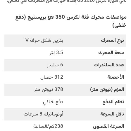
تأتي سيارة لكزس GS 2020 بعدة خيارات من المحركات هي كالتالي:
مواصفات محرك فئة لكزس gs 350 بريستيج (دفع
خلفي)
نوع المحرك
بنزين شكل حرف V
سعة المحرك
3.5 لتر
عدد السلندرات
6 سلندر
الأحصنة
312 حصان
العزم (نيوتن متر)
378 نيوتن متر
نظام الدفع
دفع خلفي
ناقل السرعة
أوتوماتيك 8 سرعات
السرعة القصوى
238كم/الساعة