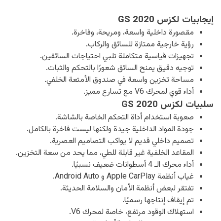
إيجابيات
لكزس GS 2020
مقصورة داخلية واسعة، ومريحة، وفاخرة.
رؤية خارجية ممتازة للسائق والركاب.
تجهيزات قياسية متكاملة تلبي احتياجات السائقين.
توجيه دقيق يمنح السائق شعورًا بالتحكم والثبات.
مساحة تخزين واسعة في صندوق الأمتعة الخلفي.
أداء قوي لمحرك V6 مع تسارع مميز.
سلبيات
لكزس GS 2020
صعوبة استخدام أداة التحكم الخاصة بالشاشة.
جودة المواد الداخلية جيدة ولكنها ليست فاخرة بالكامل.
تصميم داخلي قديم لا يواكب التصاميم العصرية.
المقاعد الخلفية غير قابلة للطي، مما يحد من سعة التخزين.
أداء محرك الـ 4 أسطوانات ضعيف نسبيًا.
غياب أنظمة Apple CarPlay و Android Auto.
تفتقر لبعض أنظمة الأمان والسلامة الحديثة.
تم إيقاف إنتاجها رسميًا.
استهلاك الوقود مرتفع، خاصة لمحرك V6.