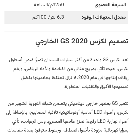
السرعة القصوى
250كم/الساعة
معدل استهلاك الوقود
6.3 لتر/ 100كم
تصميم لكزس GS 2020 الخارجي
تعد لكزس GS واحدة من أكثر سيارات السيدان تميزًا ضمن أسطول
لكزس، حيث تأتي بمزيج مثالي من الفخامة والأداء الرياضي. ورغم
إيقاف إنتاجها في عام 2020، لا تزال تحتفظ بجاذبيتها بفضل
تصميمها الأنيق والتقنيات المتطورة.
تتميز GS بمظهر خارجي ديناميكي يتضمن شبك التهوية الشهير من
لكزس، وأضواء LED أمامية أوتوماتيكية ثلاثية المصابيح، بالإضافة إلى
أضواء نهارية LED رفيعة تعزز طابعها العصري. ومن الجوانب، تأتي
بمرايا كهربائية مزودة بأضواء انعطاف، وجنوط متوفرة بعدة مقاسات