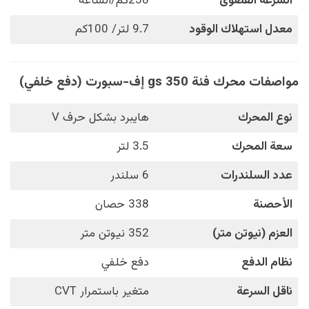
السرعة القصوى
238كم/الساعة
معدل استهلاك الوقود
9.7 لتر/ 100كم
مواصفات محرك
فئة gs 350 إف-سبورت (دفع خلفي)
نوع المحرك
هايبرد بشكل حرف V
سعة المحرك
3.5 لتر
عدد السلندرات
6 سلندر
الأحصنة
338 حصان
العزم (نيوتن متر)
352 نيوتن متر
نظام الدفع
دفع خلفي
ناقل السرعة
متغير باستمرار CVT