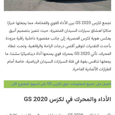
تجمع لكزس GS 2020 بين الأداء القوي والفخامة، مما يجعلها خيارًا
مثاليًا لعشاق سيارات السيدان المتميزة، حيث تتميز بتصميم أنيق
يعكس هوية لكزس العصرية، إلى جانب مقصورة داخلية راقية مزودة
بأحدث التقنيات لتوفير أقصى درجات الراحة والرفاهية. وتحت غطاء
المحرك، تأتي GS 2020 بمحرك قوي يمنحها أداءً ديناميكيًا سلسًا، ما
يجعلها تنافس بقوة في فئة السيارات السيدان الرياضية، خاصة أمام
الطرازات الألمانية الفاخرة.
احصل على جميع المعلومات حول لكزس GS على السوق المفتوح الآن
الأداء والمحرك في لكزس GS 2020