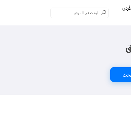
أردن
ق
حث