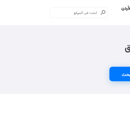
أردن
ق
حث